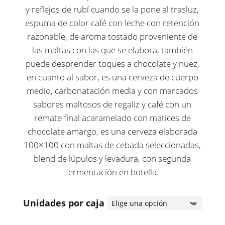
precios:
y reflejos de rubí cuando se la pone al trasluz,
desde
espuma de color café con leche con retención
razonable, de aroma tostado proveniente de
24,00 €
las maltas con las que se elabora, también
hasta
puede desprender toques a chocolate y nuez,
43,90 €
en cuanto al sabor, es una cerveza de cuerpo
medio, carbonatación media y con marcados
sabores maltosos de regaliz y café con un
remate final acaramelado con matices de
chocolate amargo, es una cerveza elaborada
100×100 con maltas de cebada seleccionadas,
blend de lúpulos y levadura, con segunda
fermentación en botella.
Unidades por caja