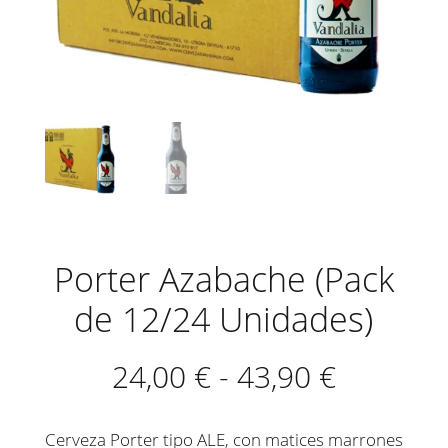
Porter Azabache (Pack
de 12/24 Unidades)
Rango
24,00
€
-
43,90
€
de
Cerveza Porter tipo ALE, con matices marrones