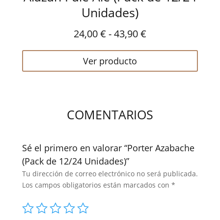
Unidades)
Rango
24,00
€
-
43,90
€
de
Ver producto
precios:
desde
24,00 €
hasta
COMENTARIOS
43,90 €
Sé el primero en valorar “Porter Azabache
(Pack de 12/24 Unidades)”
Tu dirección de correo electrónico no será publicada.
Los campos obligatorios están marcados con
*