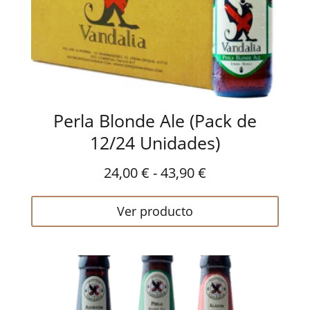
Perla Blonde Ale (Pack de
12/24 Unidades)
Rango
24,00
€
-
43,90
€
de
Ver producto
precios:
desde
24,00 €
hasta
43,90 €