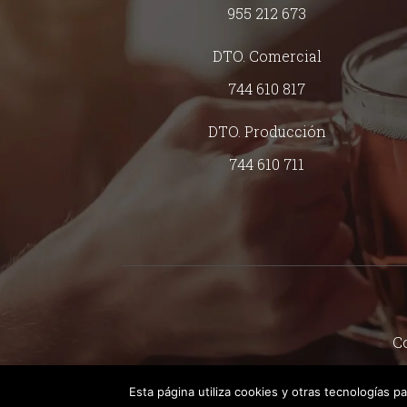
955 212 673
DTO. Comercial
744 610 817
DTO. Producción
744 610 711
Co
Esta página utiliza cookies y otras tecnologías p